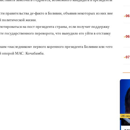
.
ти правительства де-факто в Боливии, объявив некоторых из них вне
06
й политической жизни.
ллотироваться на пост президента страны, если получит поддержку
.
те государственного переворота, что вынудило его уйти в отставку
06
им «наследником» первого коренного президента Боливии или «его
.
ой опорой МАС: Кочабамба.
07
26 се
Ро