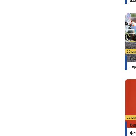
яд
26 ма
Ро
те
12 ма
Ви
фи