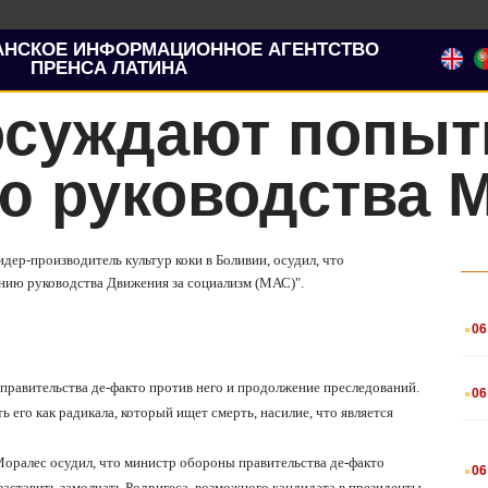
АНСКОЕ ИНФОРМАЦИОННОЕ АГЕНТСТВО
ПРЕНСА ЛАТИНА
осуждают попыт
ю руководства 
идер-производитель культур коки в Боливии, осудил, что
ию руководства Движения за социализм (МАС)".
.
06
.
правительства де-факто против него и продолжение преследований.
06
ь его как радикала, который ищет смерть, насилие, что является
.
Моралес осудил, что министр обороны правительства де-факто
06
аставить замолчать Родригеса, возможного кандидата в президенты