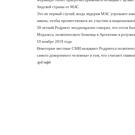
Андской страны от МАС.
Это не первый случай, когда лидерам МАС угрожают влас
закона, чтобы препятствовать их участию в национально
30-летний Родригес неоднократно говорил, что готов ба
Моралеса, политического беженца в Аргентине в результа
10 ноябре 2019 года.
Некоторые местные СМИ называют Родригеса политическ
самого доверенного человека» в том, что считают главн
лрб/мфб