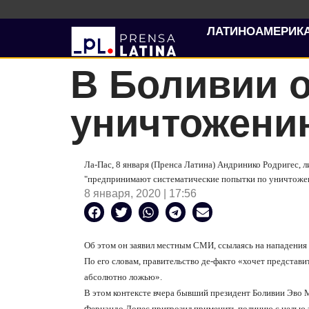
ЛАТИНОАМЕРИК
В Боливии 
уничтожени
Ла-Пас, 8 января (Пренса Латина) Андринико Родригес, л
"предпринимают систематические попытки по уничтожен
8 января, 2020 | 17:56
Об этом он заявил местным СМИ, ссылаясь на нападения 
По его словам, правительство де-факто «хочет представит
абсолютно ложью».
В этом контексте вчера бывший президент Боливии Эво 
Фернандо Лопес пригрозил применить полицию с целью з