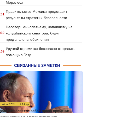
Моралеса
Правительство Мексики представит
:31
результаты стратегии безопасности
Несовершеннолетнему, напавшему на
:30
колумбийского сенатора, будут
предъявлены обвинения
Уругвай стремится безопасно отправить
:09
помощь в Газу
СВЯЗАННЫЕ ЗАМЕТКИ
нтября, 2024
1:29 дп
ссия оставляет за собой право применить