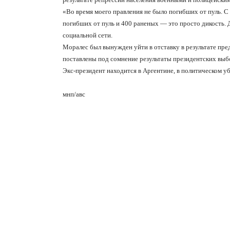
«
Во время моего правления не было погибших от пуль. С
погибших от пуль и 400 раненых — это просто дикость. 
социальной сети.
Моралес был вынужден уйти в отставку в результате пре
поставлены под сомнение результаты президентских выб
Экс-президент находится в Аргентине, в политическом уб
мнп/авс