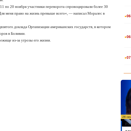
 11 по 20 ноября участники переворота спровоцировали более 30
.
Для меня право на жизнь превыше всего
«
, — написал Моралес в
06
двзятого доклада Организации американских государств, в котором
.
оров в Боливии.
06
ежище из-за угрозы его жизни.
.
07
26 се
Ро