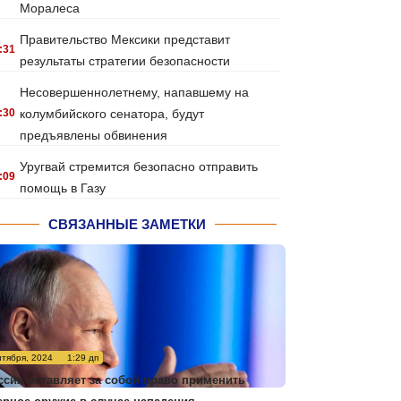
Моралеса
Правительство Мексики представит
:31
результаты стратегии безопасности
Несовершеннолетнему, напавшему на
:30
колумбийского сенатора, будут
предъявлены обвинения
Уругвай стремится безопасно отправить
:09
помощь в Газу
СВЯЗАННЫЕ ЗАМЕТКИ
нтября, 2024
1:29 дп
ссия оставляет за собой право применить