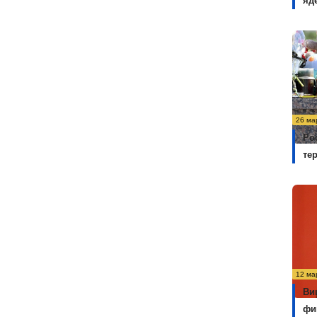
яд
26 ма
Ро
те
12 ма
Ви
фи