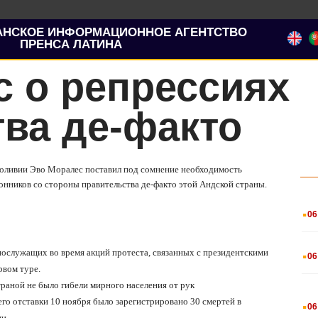
АНСКОЕ ИНФОРМАЦИОННОЕ АГЕНТСТВО
ПРЕНСА ЛАТИНА
 о репрессиях
ва де-факто
 Боливии Эво Моралес поставил под сомнение необходимость
онников со стороны правительства де-факто этой Андской страны.
.
06
.
нослужащих во время акций протеста, связанных с президентскими
06
рвом туре.
траной не было гибели мирного населения от рук
.
его отставки 10 ноября было зарегистрировано 30 смертей в
06
и.