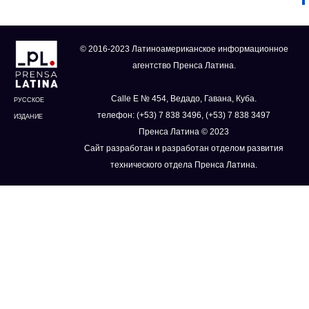
© 2016-2023 Латиноамериканское информационное
агентство Пренса Латина.
Calle E № 454, Ведадо, Гавана, Куба.
РУССКОЕ
телефон: (+53) 7 838 3496, (+53) 7 838 3497
ИЗДАНИЕ
Пренса Латина © 2023
Сайт разработан и разработан отделом развития
технического отдела Пренса Латина.