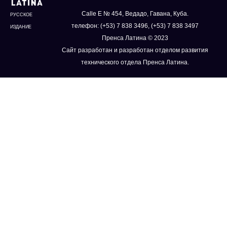
Calle E № 454, Ведадо, Гавана, Куба.
РУССКОЕ
телефон: (+53) 7 838 3496, (+53) 7 838 3497
ИЗДАНИЕ
Пренса Латина © 2023
Сайт разработан и разработан отделом развития
технического отдела Пренса Латина.