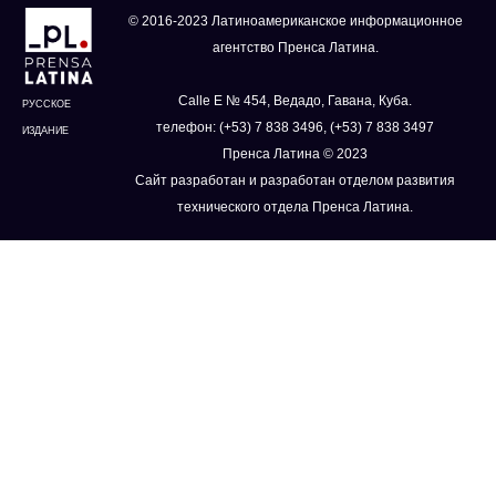
© 2016-2023 Латиноамериканское информационное
агентство Пренса Латина.
Calle E № 454, Ведадо, Гавана, Куба.
РУССКОЕ
телефон: (+53) 7 838 3496, (+53) 7 838 3497
ИЗДАНИЕ
Пренса Латина © 2023
Сайт разработан и разработан отделом развития
технического отдела Пренса Латина.