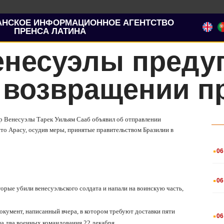
АНСКОЕ ИНФОРМАЦИОННОЕ АГЕНТСТВО
ПРЕНСА ЛАТИНА
енесуэлы преду
 возвращении п
ор Венесуэлы Тарек Уильям Сааб объявил об отправлении
то Арасу, осудив меры, принятые правительством Бразилии в
.
06
.
06
торые убили венесуэльского солдата и напали на воинскую часть,
.
кумент, написанный вчера, в котором требуют доставки пяти
06
а два военных командования 22 декабря.