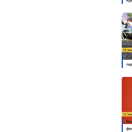
яд
26 ма
Ро
те
12 ма
Ви
фи