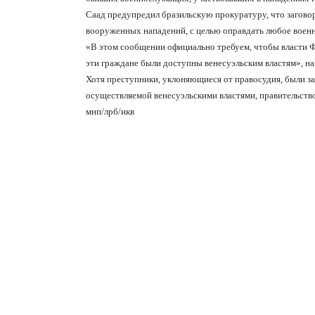
Саад предупредил бразильскую прокуратуру, что загово
вооруженных нападений, с целью оправдать любое военн
«В этом сообщении официально требуем, чтобы власти 
эти граждане были доступны венесуэльским властям», на
Хотя преступники, уклоняющиеся от правосудия, были з
осуществляемой венесуэльскими властями, правительство
мнп/лрб/икв