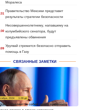
Моралеса
Правительство Мексики представит
:31
результаты стратегии безопасности
Несовершеннолетнему, напавшему на
:30
колумбийского сенатора, будут
предъявлены обвинения
Уругвай стремится безопасно отправить
:09
помощь в Газу
СВЯЗАННЫЕ ЗАМЕТКИ
нтября, 2024
1:29 дп
ссия оставляет за собой право применить