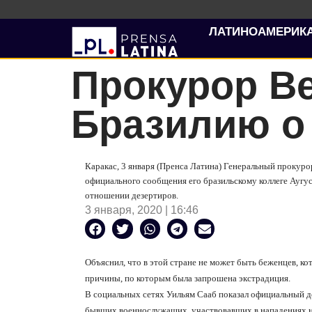
ЛАТИНОАМЕРИК
Прокурор В
Бразилию о
Каракас, 3 января (Пренса Латина) Генеральный прокур
официального сообщения его бразильскому коллеге Аугус
отношении дезертиров.
3 января, 2020 | 16:46
Объяснил, что в этой стране не может быть беженцев, ко
причины, по которым была запрошена экстрадиция.
В социальных сетях Уильям Сааб показал официальный до
бывших военнослужащих, участвовавших в нападениях н