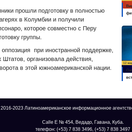
Ви
пники прошли подготовку в полностью
фи
агерях в Колумбии и получили
лсонаро, которое совместно с Перу
отовку группы.
я оппозиция
при иностранной поддержке,
 Штатов, организовала действия,
12 ма
ворота в этой южноамериканской нации.
Ож
вс
 2016-2023 Латиноамериканское информационное агентств
Calle E № 454, Ведадо, Гавана, Куба.
телефон: (+53) 7 838 3496, (+53) 7 838 3497