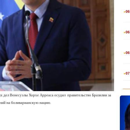
.
06
.
06
.
06
.
07
ых дел Венесуэлы Хорхе Арреаса осудил
правительство Бразилии за
ний на боливарианскую нацию.