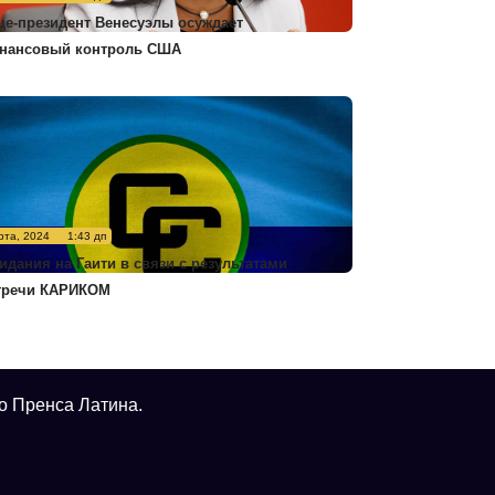
це-президент Венесуэлы осуждает
нансовый контроль США
рта, 2024
1:43 дп
идания на Гаити в связи с результатами
тречи КАРИКОМ
о Пренса Латина.