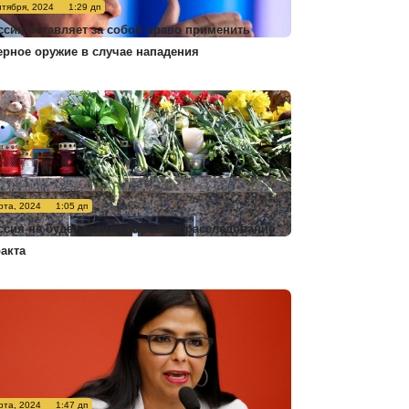
нтября, 2024
1:29 дп
ссия оставляет за собой право применить
ерное оружие в случае нападения
рта, 2024
1:05 дп
ссия не будет комментировать расследование
ракта
рта, 2024
1:47 дп