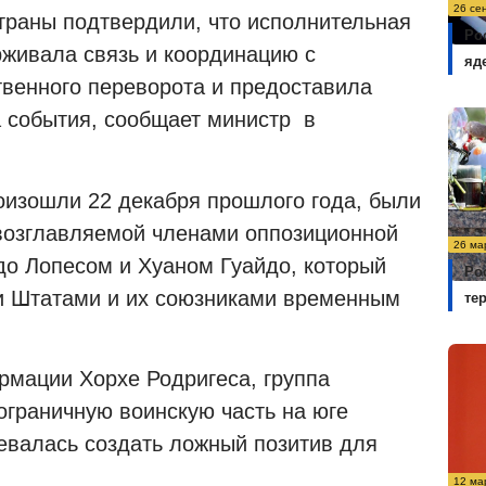
26 се
траны подтвердили, что исполнительная
Ро
живала связь и координацию с
яд
твенного переворота и предоставила
а события, сообщает министр
в
оизошли 22 декабря прошлого года, были
 возглавляемой членами оппозиционной
26 ма
о Лопесом и Хуаном Гуайдо, который
Ро
и Штатами и их союзниками временным
те
рмации Хорхе Родригеса, группа
ограничную воинскую часть на юге
евалась создать ложный позитив для
12 ма