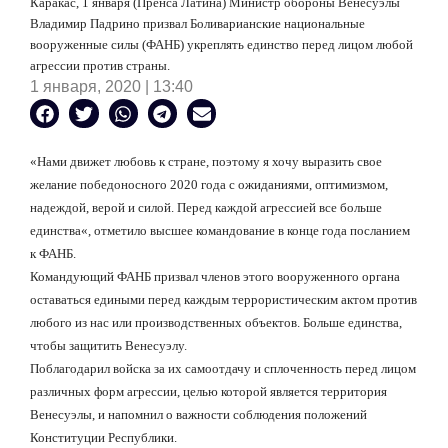
Каракас, 1 января (Пренса Латина) Министр обороны Венесуэлы
Владимир Падрино призвал Боливарианские национальные
вооруженные силы (ФАНБ) укреплять единство перед лицом любой
агрессии против страны.
1 января, 2020 | 13:40
«Нами
движет любовь к стране, поэтому я хочу выразить свое
желание победоносного 2020 года с ожиданиями, оптимизмом,
надеждой, верой и силой. Перед каждой агрессией все больше
единства
«, отметило в
ысшее командование в конце года посланием
к ФАНБ.
Командующий ФАНБ призвал членов этого вооруженного органа
оставаться едиными перед каждым террористическим актом против
любого из нас или производственных объектов. Больше единства,
чтобы защитить Венесуэлу.
Поблагодарил войска за их самоотдачу и сплоченность перед лицом
различных форм агрессии, целью которой является территория
Венесуэлы, и напомнил о важности соблюдения положений
Конституции Республики.