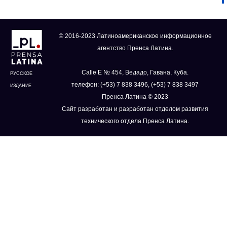
© 2016-2023 Латиноамериканское информационное
агентство Пренса Латина.
Calle E № 454, Ведадо, Гавана, Куба.
РУССКОЕ
телефон: (+53) 7 838 3496, (+53) 7 838 3497
ИЗДАНИЕ
Пренса Латина © 2023
Сайт разработан и разработан отделом развития
технического отдела Пренса Латина.