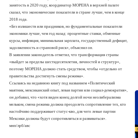
занятость в 2020 году, координатор МОРЕНА в верхней палате
сказал, что экономические показатели в стране лучше, чем в конце
2018 года.
«Без излишеств или праздников, но фундаментальные показатели
экономики лучше, чем год назад: процентные ставки, обменные
курсы, инфляция, минимальная зарплата, государственный дефицит,
задолженность и страновой риск», объяснил он.
В заявлении законодатель отметил, что трансформация страны
«выйдет за пределы шестидесятилетия, личностей и структур»,
поэтому МОРЕНА должно стать средством, чтобы «отдельно от
правительства достигнуть смены режима».
Ссылаясь на недавнюю книгу под названием «Политический
маятник, мексиканский опыт, левая партия или социал-демократия»,
он добавил, что «хотя виден конец долгой ночи неолиберализма
мельком, смена режима должна преодолеть сопротивление тех, кто
настойчиво поддерживает статус-кво, для чего левые партии
Мексики должны будут сопротивляться и развиваться».
мнп/лрб/авс