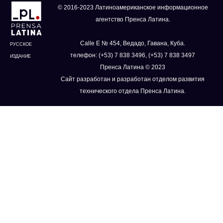
© 2016-2023 Латиноамериканское информационное
агентство Пренса Латина.
Calle E № 454, Ведадо, Гавана, Куба.
РУССКОЕ
телефон: (+53) 7 838 3496, (+53) 7 838 3497
ИЗДАНИЕ
Пренса Латина © 2023
Сайт разработан и разработан отделом развития
технического отдела Пренса Латина.