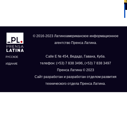
© 2016-2023 Латиноамериканское информационное
агентство Пренса Латина.
Calle E № 454, Ведадо, Гавана, Куба.
РУССКОЕ
телефон: (+53) 7 838 3496, (+53) 7 838 3497
ИЗДАНИЕ
Пренса Латина © 2023
Сайт разработан и разработан отделом развития
технического отдела Пренса Латина.