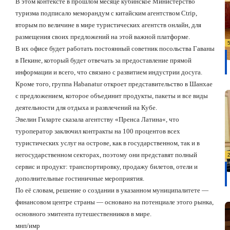
В этом контексте в прошлом месяце кубинское Министерство
туризма подписало меморандум с китайским агентством
Ctrip
,
вторым по величине в мире туристических агентств онлайн, для
размещения своих предложений на этой важной платформе.
В их офисе будет работать постоянный советник посольства Гаваны
в Пекине, который будет отвечать за предоставление прямой
информации и всего, что связано с развитием индустрии досуга.
Кроме того, группа
Habanatur
откроет представительство в Шанхае
с предложением, которое объединит продукты, пакеты и все виды
деятельности для отдыха и развлечений на Кубе.
Эвелин Гиларте сказала агентству
«
Пренса Латина
«
, что
туроператор заключил контракты на 100 процентов всех
туристических услуг на острове, как в государственном, так и в
негосударственном секторах, поэтому они представят полный
сервис и продукт: транспортировку, продажу билетов, отели и
дополнительные гостиничные мероприятия.
По её словам, решение о создании в указанном муниципалитете —
финансовом центре страны — основано на потенциале этого рынка,
основного эмитента путешественников в мире.
мнп/имр