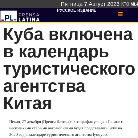
Пятница 7 Август 2026
КТО МЫ
РУССКОЕ ИЗДАНИЕ
Куба включена
в календарь
туристического
агентства
Китая
Пекин, 27 декабря (Пренса Латина) Фотография улицы в Гаване с
несколькими старыми автомобилями будет представлять Кубу на
2020 год в календаре туристического агентства
Iyooyoo
,