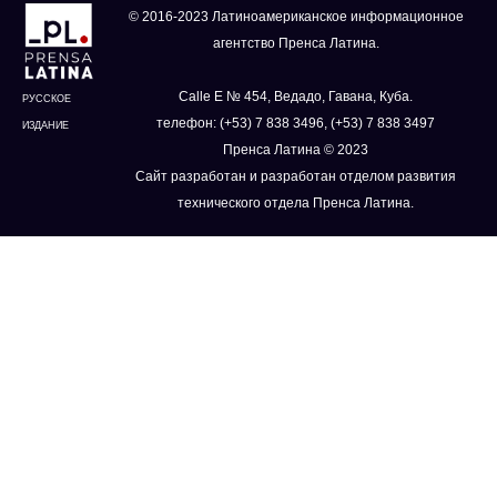
© 2016-2023 Латиноамериканское информационное
агентство Пренса Латина.
Calle E № 454, Ведадо, Гавана, Куба.
РУССКОЕ
телефон: (+53) 7 838 3496, (+53) 7 838 3497
ИЗДАНИЕ
Пренса Латина © 2023
Сайт разработан и разработан отделом развития
технического отдела Пренса Латина.