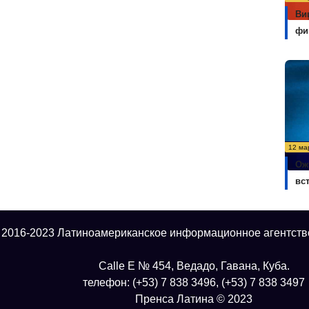
Ви
фи
12 ма
Ож
вс
 2016-2023 Латиноамериканское информационное агентств
Calle E № 454, Ведадо, Гавана, Куба.
телефон: (+53) 7 838 3496, (+53) 7 838 3497
Пренса Латина © 2023