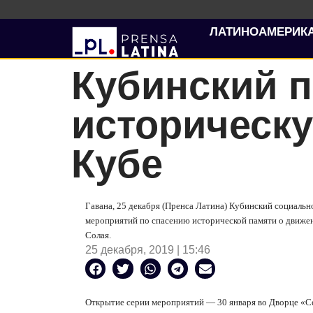
ЛАТИНОАМЕРИК
Кубинский п
историческу
Кубе
Гавана, 25 декабря (Пренса Латина) Кубинский социаль
мероприятий по спасению исторической памяти о движе
Солая.
25 декабря, 2019 | 15:46
Открытие серии мероприятий — 30 января во Дворце
«С