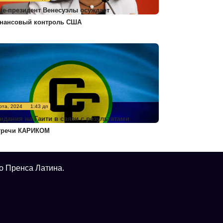
це-президент Венесуэлы осуждает
нансовый контроль США
рта, 2024
1:43 дп
идания на Гаити в связи с результатами
тречи КАРИКОМ
о Пренса Латина.