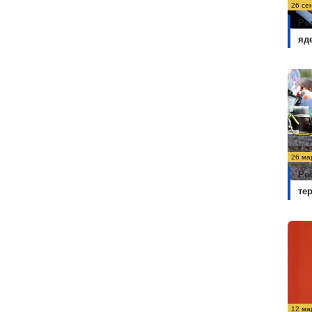
26 се
Ро
яд
26 ма
Ро
те
12 ма