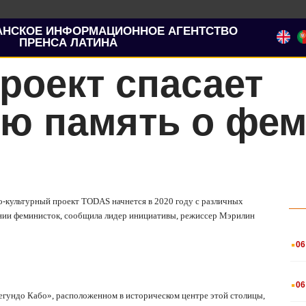
АНСКОЕ ИНФОРМАЦИОННОЕ АГЕНТСТВО
ПРЕНСА ЛАТИНА
роект спасает
ю память о фем
но-культурный проект
TODAS
начнется в 2020 году с различных
нии феминисток, сообщила лидер инициативы, режиссер Мэрилин
.
06
.
06
егундо Кабо»,
расположенном в историческом центре этой столицы,