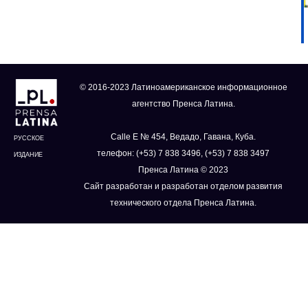
© 2016-2023 Латиноамериканское информационное
агентство Пренса Латина.
Calle E № 454, Ведадо, Гавана, Куба.
РУССКОЕ
телефон: (+53) 7 838 3496, (+53) 7 838 3497
ИЗДАНИЕ
Пренса Латина © 2023
Сайт разработан и разработан отделом развития
технического отдела Пренса Латина.