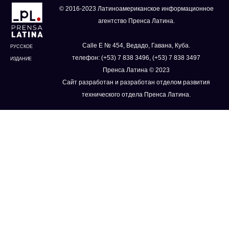
© 2016-2023 Латиноамериканское информационное
агентство Пренса Латина.
Calle E № 454, Ведадо, Гавана, Куба.
РУССКОЕ
телефон: (+53) 7 838 3496, (+53) 7 838 3497
ИЗДАНИЕ
Пренса Латина © 2023
Сайт разработан и разработан отделом развития
технического отдела Пренса Латина.