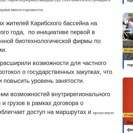
яд
держки многосторонности.
х жителей Карибского бассейна на
ого года,
по инициативе первой в
енной биотехнологической фирмы по
ми.
26 ма
Ро
расширили возможности для частного
те
ротокол о государственных закупках, что
 повысить уровень занятости.
нии возможностей внутрирегионального
и грузов в рамках договора о
облегчает доступ на маршрутах и
пропускную
12 ма
Ви
фи