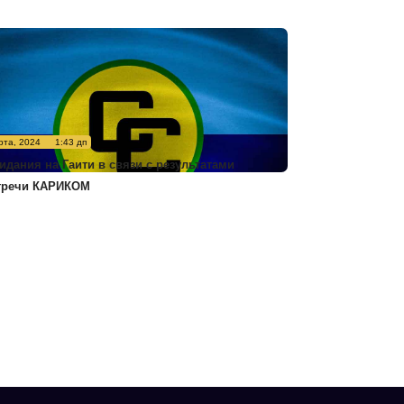
рта, 2024
1:43 дп
идания на Гаити в связи с результатами
тречи КАРИКОМ