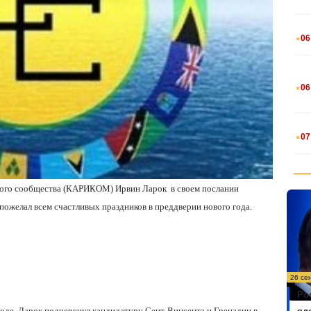
.
06
.
06
.
07
ского сообщества (КАРИКОМ) Ирвин Ларок
в своем послании
пожелал всем счастливых праздников в преддверии нового года.
26 се
Ро
де, Ларок подчеркнул кандидатуру Сент-Винсента и Гренадин в