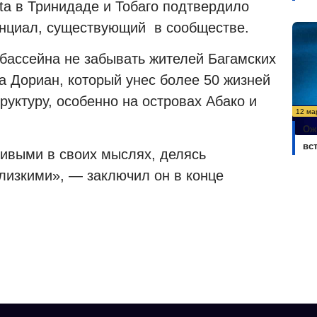
sta в Тринидаде и Тобаго подтвердило
тенциал, существующий
в сообществе.
 бассейна не забывать жителей Багамских
а Дориан, который унес более 50 жизней
уктуру, особенно на островах Абако и
12 ма
Ож
вс
ливыми в своих мыслях, делясь
лизкими», — заключил он в конце