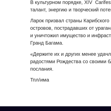
В культурном порядке, XIV
Carife
талант, энергию и творческий по
Ларок призвал страны Карибского
островов, пострадавших от ураган
и уничтожил имущество и инфрастр
Гранд Багама.
«Держите их и других менее удач
радостями Рождества со своими б
послания.
Тпл/и
ма