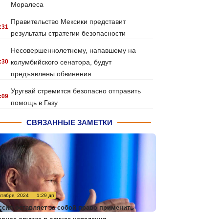
Моралеса
Правительство Мексики представит
:31
результаты стратегии безопасности
Несовершеннолетнему, напавшему на
:30
колумбийского сенатора, будут
предъявлены обвинения
Уругвай стремится безопасно отправить
:09
помощь в Газу
СВЯЗАННЫЕ ЗАМЕТКИ
нтября, 2024
1:29 дп
ссия оставляет за собой право применить