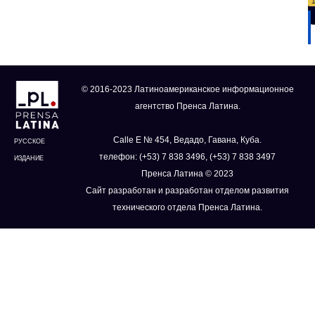
© 2016-2023 Латиноамериканское информационное
агентство Пренса Латина.
Calle E № 454, Ведадо, Гавана, Куба.
РУССКОЕ
телефон: (+53) 7 838 3496, (+53) 7 838 3497
ИЗДАНИЕ
Пренса Латина © 2023
Сайт разработан и разработан отделом развития
технического отдела Пренса Латина.