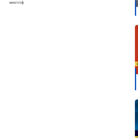
мнп/отф