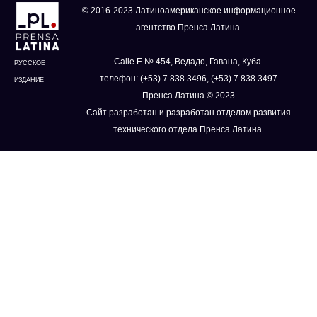
© 2016-2023 Латиноамериканское информационное
агентство Пренса Латина.
Calle E № 454, Ведадо, Гавана, Куба.
РУССКОЕ
телефон: (+53) 7 838 3496, (+53) 7 838 3497
ИЗДАНИЕ
Пренса Латина © 2023
Сайт разработан и разработан отделом развития
технического отдела Пренса Латина.