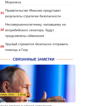
Моралеса
Правительство Мексики представит
:31
результаты стратегии безопасности
Несовершеннолетнему, напавшему на
:30
колумбийского сенатора, будут
предъявлены обвинения
Уругвай стремится безопасно отправить
:09
помощь в Газу
СВЯЗАННЫЕ ЗАМЕТКИ
нтября, 2024
1:29 дп
ссия оставляет за собой право применить