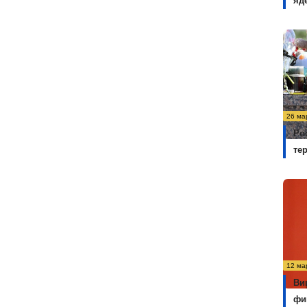
яд
26 ма
Ро
те
12 ма
Ви
фи