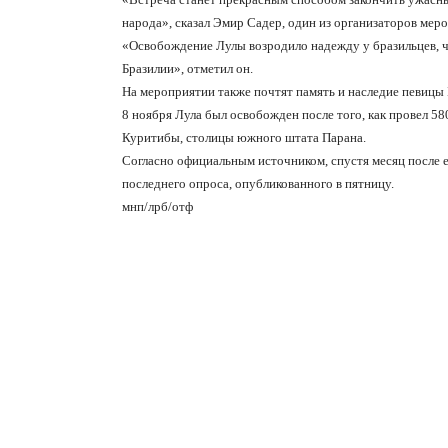
народа», сказал Эмир Садер, один из организаторов мер
«Освобождение Лулы возродило надежду у бразильцев, ч
Бразилии», отметил он.
На мероприятии также почтят память и наследие певицы Б
8 ноября Лула был освобожден после того, как провел 5
Куритибы, столицы южного штата Парана.
Согласно официальным источником, спустя месяц после 
последнего опроса, опубликованного в пятницу.
мнп/лрб/отф