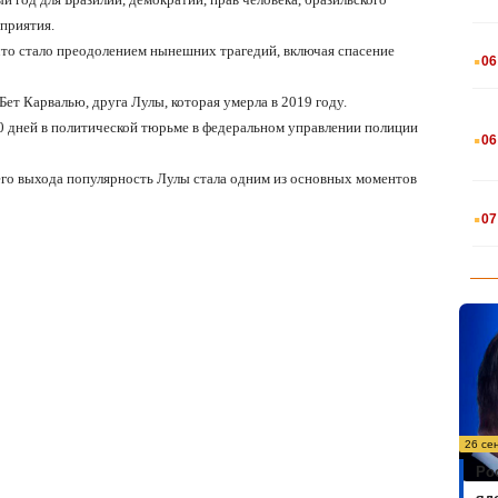
оприятия.
.
то стало преодолением нынешних трагедий, включая спасение
06
ет Карвалью, друга Лулы, которая умерла в 2019 году.
.
80 дней в политической тюрьме в федеральном управлении полиции
06
его выхода популярность Лулы стала одним из основных моментов
.
07
26 се
Ро