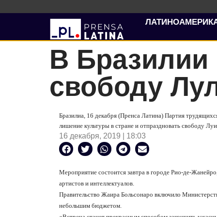
ЛАТИНОАМЕРИК
В Бразилии 
свободу Лу
Бразилиа, 16 декабря (Пренса Латина) Партия трудящихс
лишение культуры в стране и отпраздновать свободу Луи
16 декабря, 2019 | 18:03
Мероприятие состоится завтра в городе Рио-де-Жанейро,
артистов и интеллектуалов.
Правительство Жаира Больсонаро включило Министерство
небольшим бюджетом.
«Встреча станет прекрасным способом закончить ужасный