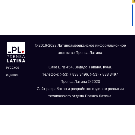
© 2016-2023 Латиноамериканское информационное
агентство Пренса Латина.
Calle E № 454, Ведадо, Гавана, Куба.
РУССКОЕ
телефон: (+53) 7 838 3496, (+53) 7 838 3497
ИЗДАНИЕ
Пренса Латина © 2023
Сайт разработан и разработан отделом развития
технического отдела Пренса Латина.