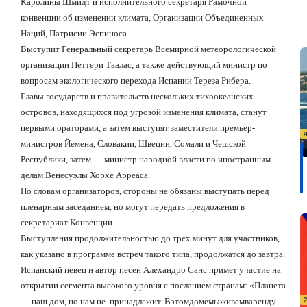
Каролины Шмидт и исполнительного секретаря Рамочной
конвенции об изменении климата, Организации Объединенных
Наций, Патрисии Эспиноса.
Выступит Генеральный секретарь Всемирной метеорологической
организации Петтери Таалас, а также действующий министр по
вопросам экологического перехода Испании Тереза
Рибера.
Главы государств и правительств нескольких тихоокеанских
островов, находящихся под угрозой изменения климата, станут
первыми ораторами, а затем выступят заместители премьер-
министров Йемена, Словакии, Швеции, Сомали и Чешской
Республики, затем — министр народной власти по иностранным
делам Венесуэлы Хорхе Арреаса.
По словам организаторов, стороны не обязаны выступать перед
пленарным заседанием, но могут передать предложения в
секретариат Конвенции.
Выступления продолжительностью до трех минут для участников,
как указано в программе встреч такого типа, продолжатся до завтра.
Испанский певец и автор песен Алехандро Санс примет участие на
открытии сегмента высокого уровня с посланием странам:
«П
ланета
— наш дом, но нам не
принадлежит. В
этом
доме
мы
живем
в
аренду
.