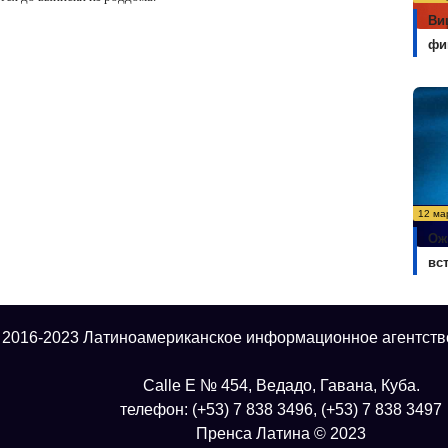
Ви
фи
12 ма
Ож
вс
 2016-2023 Латиноамериканское информационное агентств
Calle E № 454, Ведадо, Гавана, Куба.
телефон: (+53) 7 838 3496, (+53) 7 838 3497
Пренса Латина © 2023