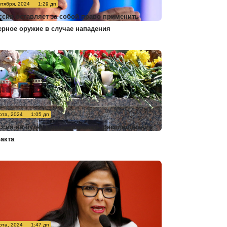
нтября, 2024
1:29 дп
ссия оставляет за собой право применить
ерное оружие в случае нападения
рта, 2024
1:05 дп
ссия не будет комментировать расследование
ракта
рта, 2024
1:47 дп