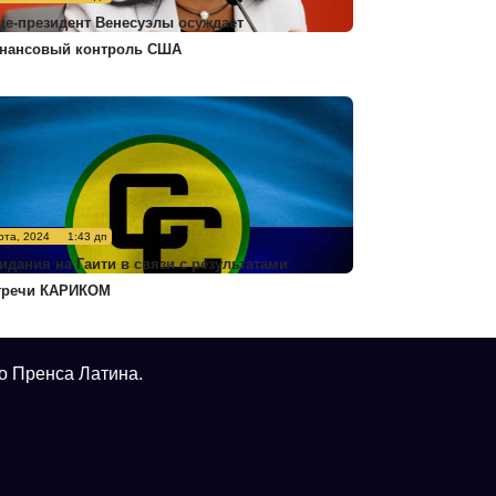
це-президент Венесуэлы осуждает
нансовый контроль США
рта, 2024
1:43 дп
идания на Гаити в связи с результатами
тречи КАРИКОМ
о Пренса Латина.