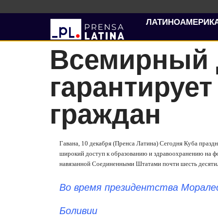
ЛАТИНОАМЕРИК
Всемирный д
гарантирует
граждан
Гавана, 10 декабря (Пренса Латина) Сегодня Куба празд
широкий доступ к образованию и здравоохранению на фо
навязанной Соединенными Штатами почти шесть десятил
Во время президентства Моралес
Боливии