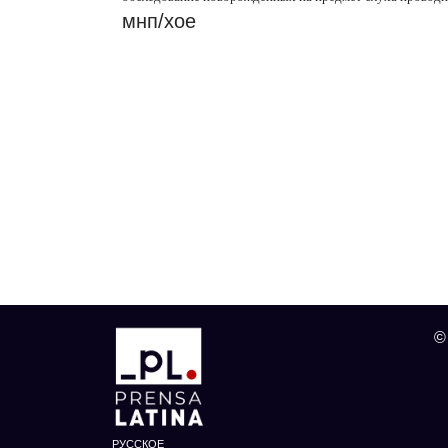
мнп/хое
©
РУССКОЕ