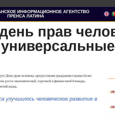
АНСКОЕ ИНФОРМАЦИОННОЕ АГЕНТСТВО
ПРЕНСА ЛАТИНА
ень прав челов
 универсальные
нует День прав человека, предоставляя гражданам страны более
не роста экономической, торговой и финансовой блокады,
етий назад.
.
06
а улучшилось человеческое развитие в
.
06