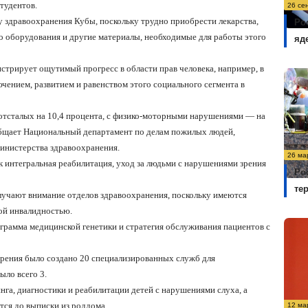
тудентов.
26 се
 здравоохранения Кубы, поскольку трудно приобрести лекарства,
Ро
о оборудования и другие материалы, необходимые для работы этого
яд
стрирует ощутимый прогресс в области прав человека, например, в
чением, развитием и равенством этого социального сегмента в
-отсталых на 10,4 процента, с физико-моторными нарушениями — на
ообщает Национальный департамент по делам пожилых людей,
инистерства здравоохранения.
26 ма
 интегральная реабилитация, уход за людьми с нарушениями зрения
Ро
те
лучают внимание отделов здравоохранения, поскольку имеются
ной инвалидностью.
ограмма медицинской генетики и стратегия обслуживания пациентов с
зрения было создано 20 специализированных служб для
ыло всего 3.
нга, диагностики и реабилитации детей с нарушениями слуха, а
ся до выписки из роддома.
12 ма