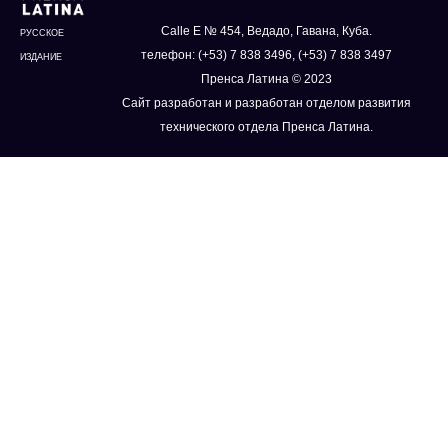
Calle E № 454, Ведадо, Гавана, Куба.
РУССКОЕ
телефон: (+53) 7 838 3496, (+53) 7 838 3497
ИЗДАНИЕ
Пренса Латина © 2023
Сайт разработан и разработан отделом развития
технического отдела Пренса Латина.