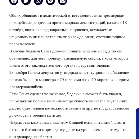
Обоих обвиняют в политической ответственности за чрезмерные
полицейские репрессии против мирных демонстраций, начатых 18
октября, включая неоднократные нарушения, осуждаемые
национальными и иностранными учреждениями, отстаивающими
права человека.
В случае Чедвика Сенат должен принять решение в среду по его
обвинению, для чего проведут специальную сессии, в ходе которой
члены этого законодательного органа представят оценки.
28 ноября Палата депутатов утвердила конституционное обвинение
против бывшего министра с 79 голосами «за», 70 «против» и одним
«воздержавшийся».
Если Сенат сделает то же самое, Чедвик не сможет быть уволен,
поскольку он больше не занимает должность министра внутренних
дел, но будет лишен возможности занимать другие государственные
должности в течение пяти лет.
Чедвик стал ключевым элементом бывшей исполнительной власти
из-за его близости к президенту, даже на уровне семьи, потому что
они двоюродные братья.