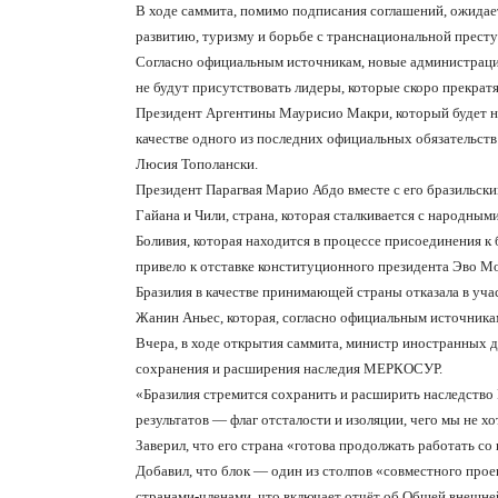
В ходе саммита, помимо подписания соглашений, ожидае
развитию, туризму и борьбе с транснациональной прест
Согласно официальным источникам, новые администрации
не будут присутствовать лидеры, которые скоро прекратя
Президент Аргентины Маурисио Макри, который будет нах
качестве одного из последних официальных обязательств 
Люсия Тополански.
Президент Парагвая Марио Абдо вместе с его бразильск
Гайана и Чили, страна, которая сталкивается с народным
Боливия, которая находится в процессе присоединения к 
привело к отставке конституционного президента Эво Мо
Бразилия в качестве принимающей страны отказала в уча
Жанин Аньес, которая, согласно официальным источникам
Вчера, в ходе открытия саммита, министр иностранных де
сохранения и расширения наследия МЕРКОСУР.
«Бразилия стремится сохранить и расширить наследство
результатов — флаг отсталости и изоляции, чего мы не хот
Заверил, что его страна «готова продолжать работать 
Добавил, что блок — один из столпов «совместного прое
странами-членами, что включает отчёт об Общей внешней