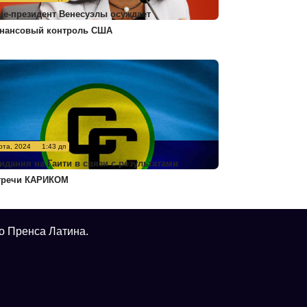
це-президент Венесуэлы осуждает
нансовый контроль США
рта, 2024
1:43 дп
идания на Гаити в связи с результатами
тречи КАРИКОМ
о Пренса Латина.