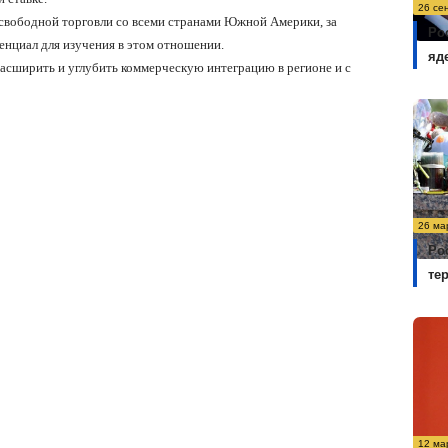
26 се
а свободной торговли со всеми странами Южной Америки, за
Ро
енциал для изучения в этом отношении.
яд
асширить и углубить коммерческую интеграцию в регионе и с
26 ма
Ро
те
12 ма