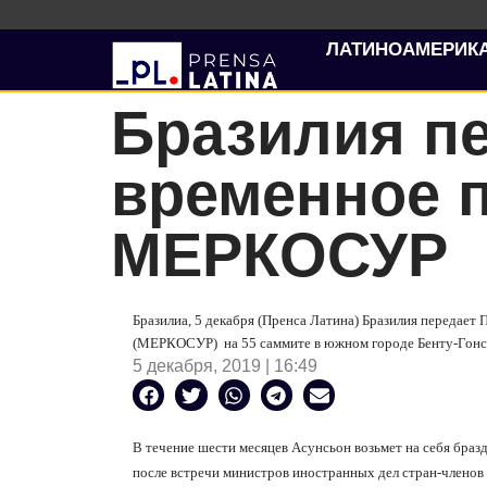
ЛАТИНОАМЕРИК
Бразилия п
временное 
МЕРКОСУР
Бразилиа, 5 декабря (Пренса Латина) Бразилия передае
(МЕРКОСУР)
на 55 саммите в южном городе Бенту-Гонса
5 декабря, 2019 | 16:49
В течение шести месяцев Асунсьон возьмет на себя бр
после встречи министров иностранных дел стран-членов с