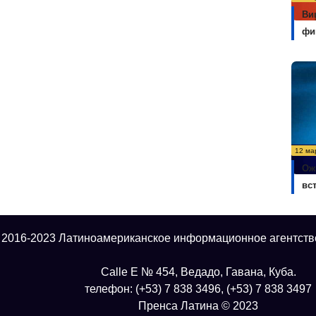
Ви
фи
12 ма
Ож
вс
 2016-2023 Латиноамериканское информационное агентств
Calle E № 454, Ведадо, Гавана, Куба.
телефон: (+53) 7 838 3496, (+53) 7 838 3497
Пренса Латина © 2023