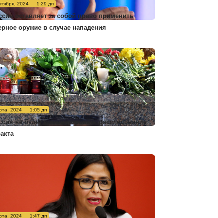
нтября, 2024
1:29 дп
ссия оставляет за собой право применить
ерное оружие в случае нападения
рта, 2024
1:05 дп
ссия не будет комментировать расследование
ракта
рта, 2024
1:47 дп