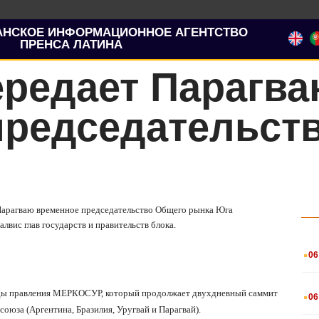
АНСКОЕ ИНФОРМАЦИОННОЕ АГЕНТСТВО
ПРЕНСА ЛАТИНА
ередает Парагв
председательств
т Парагваю временное председательство Общего рынка Юга
лвис глав государств и правительств блока.
.
06
.
азды правления МЕРКОСУР, который продолжает двухдневный саммит
06
оюза (Аргентина, Бразилия, Уругвай и Парагвай).