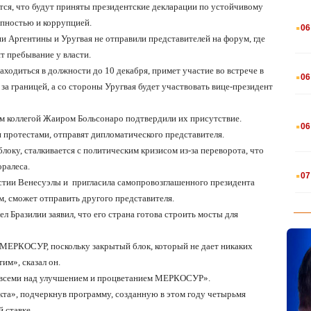
тся, что будут приняты президентские декларации по устойчивому
.
упностью и коррупцией.
06
 Аргентины и Уругвая не отправили представителей на форум, где
т пребывание у власти.
.
одиться в должности до 10 декабря, примет участие во встрече в
06
за границей, а со стороны Уругвая будет участвовать вице-президент
.
им коллегой Жаиром Больсонаро подтвердили их присутствие.
06
и протестами, отправят дипломатического представителя.
блоку, сталкивается с политическим кризисом из-за переворота, что
.
ралеса.
07
стии Венесуэлы и
пригласила самопровозглашенного президента
, сможет отправить другого представителя.
л Бразилии заявил, что его страна готова строить мосты для
 МЕРКОСУР, поскольку закрытый блок, который не дает никаких
им», сказал он.
со всеми над улучшением и процветанием МЕРКОСУР».
кта», подчеркнув программу, созданную в этом году четырьмя
 ставке.