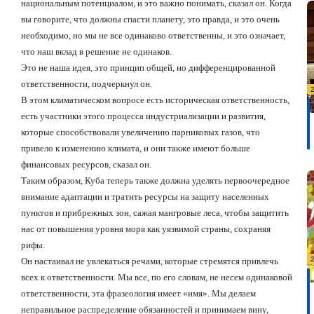
национальным потенциалом, и это важно понимать, сказал он. Когда
вы говорите, что должны спасти планету, это правда, и это очень
необходимо, но мы не все одинаково ответственны, и это означает,
что наш вклад в решение не одинаков.
Это не наша идея, это принцип общей, но дифференцированной
ответственности, подчеркнул он.
В этом климатическом вопросе есть историческая ответственность,
есть участники этого процесса индустриализации и развития,
которые способствовали увеличению парниковых газов, что
привело к изменению климата, и они также имеют больше
финансовых ресурсов, сказал он.
Таким образом, Куба теперь также должна уделять первоочередное
внимание адаптации и тратить ресурсы на защиту населенных
пунктов и прибрежных зон, сажая мангровые леса, чтобы защитить
нас от повышения уровня моря как уязвимой страны, сохраняя
рифы.
Он настаивал не увлекаться речами, которые стремятся привлечь
всех к ответственности. Мы все, по его словам, не несем одинаковой
ответственности, эта фразеология имеет
«имя». М
ы делаем
неправильное распределение обязанностей и принимаем вину,