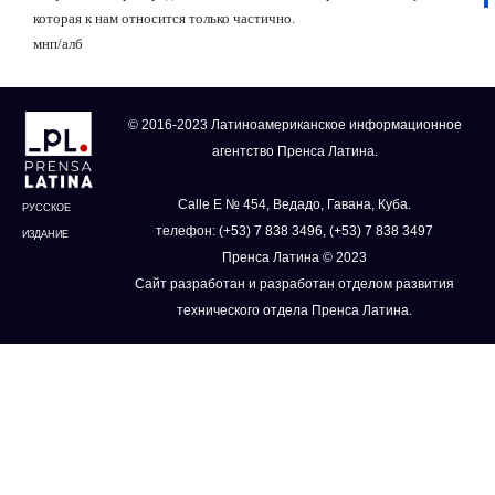
которая к нам относится только частично.
мнп/алб
© 2016-2023 Латиноамериканское информационное
агентство Пренса Латина.
Calle E № 454, Ведадо, Гавана, Куба.
РУССКОЕ
телефон: (+53) 7 838 3496, (+53) 7 838 3497
ИЗДАНИЕ
Пренса Латина © 2023
Сайт разработан и разработан отделом развития
технического отдела Пренса Латина.