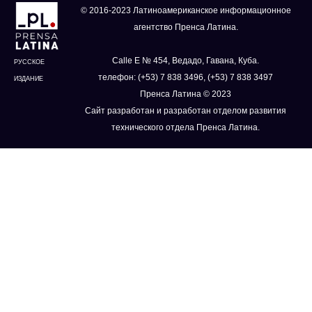
© 2016-2023 Латиноамериканское информационное
агентство Пренса Латина.
Calle E № 454, Ведадо, Гавана, Куба.
РУССКОЕ
телефон: (+53) 7 838 3496, (+53) 7 838 3497
ИЗДАНИЕ
Пренса Латина © 2023
Сайт разработан и разработан отделом развития
технического отдела Пренса Латина.