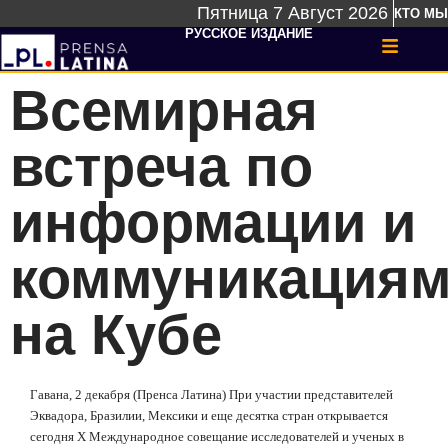
Пятница 7 Август 2026
КТО МЫ
РУССКОЕ ИЗДАНИЕ
Всемирная
встреча по
информации и
коммуникация
на Кубе
Гавана, 2 декабря (Пренса Латина) При участии представителей
Эквадора, Бразилии, Мексики и еще десятка стран открывается
сегодня
X
Международное совещание исследователей и ученых в