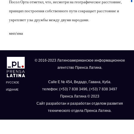
Посол Орта отметил, что, несмотря на географическое расстояние,
принцип построения собственного пути сокращает расстояние и
укрепляет узы дружбы между двумя народами.
мнп/има
© 2016-2023 Латиноамериканское информационное
агентство Пренса Латина.
Calle E № 454, Ведадо, Гавана, Куба.
РУССКОЕ
телефон: (+53) 7 838 3496, (+53) 7 838 3497
ИЗДАНИЕ
Пренса Латина © 2023
Сайт разработан и разработан отделом развития
технического отдела Пренса Латина.