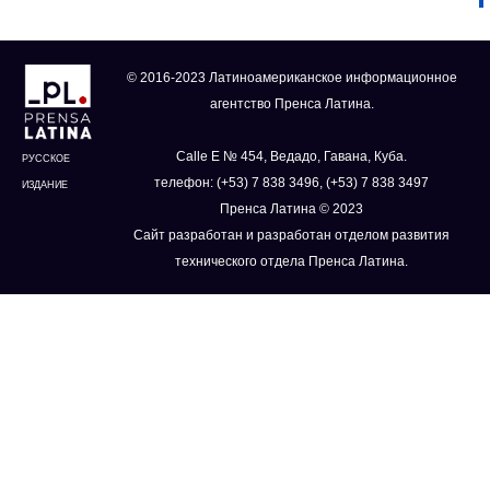
© 2016-2023 Латиноамериканское информационное
агентство Пренса Латина.
Calle E № 454, Ведадо, Гавана, Куба.
РУССКОЕ
телефон: (+53) 7 838 3496, (+53) 7 838 3497
ИЗДАНИЕ
Пренса Латина © 2023
Сайт разработан и разработан отделом развития
технического отдела Пренса Латина.