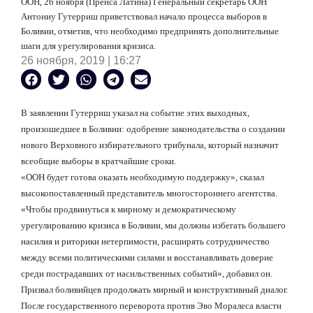
ООН, 26 ноября (Пренса Латина) Генеральный секретарь ООН
Антониу Гутерриш приветствовал начало процесса выборов в
Боливии, отметив, что необходимо предпринять дополнительные
шаги для урегулирования кризиса.
26 ноября, 2019 | 16:27
В заявлении Гутерриш указал на событие этих выходных,
произошедшее в Боливии: одобрение законодательства о создании
нового Верховного избирательного трибунала, который назначит
всеобщие выборы в кратчайшие сроки.
«ООН будет готова оказать необходимую поддержку», сказал
высокопоставленный представитель многостороннего агентства.
«Чтобы продвинуться к мирному и демократическому
урегулированию кризиса в Боливии, мы должны избегать большего
насилия и риторики нетерпимости, расширять сотрудничество
между всеми политическими силами и восстанавливать доверие
среди пострадавших от насильственных событий», добавил он.
Призвал боливийцев продолжать мирный и конструктивный диалог.
После государственного переворота против Эво Моралеса власти