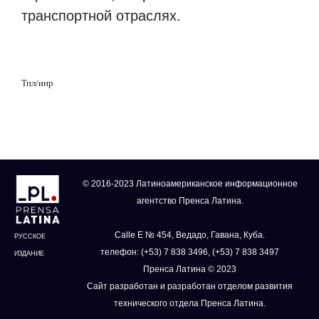
транспортной отраслях.
Тпл/инр
© 2016-2023 Латиноамериканское информационное
агентство Пренса Латина.
Calle E № 454, Ведадо, Гавана, Куба.
РУССКОЕ
телефон: (+53) 7 838 3496, (+53) 7 838 3497
ИЗДАНИЕ
Пренса Латина © 2023
Сайт разработан и разработан отделом развития
технического отдела Пренса Латина.