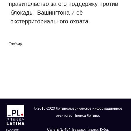
правительство за его поддержку против
блокады
Вашингтона и её
экстерриториального охвата.
Тпл
/
вмр
© 2016-2023 Латиноамериканское информационное
агентство Пренса Латина.
Calle E № 454, Ведадо, Гавана, Куба.
РУССКОЕ