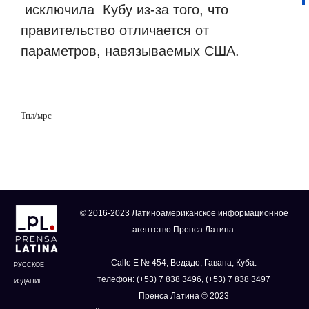
исключила
Кубу из-за того, что
правительство отличается от
параметров, навязываемых США.
Тпл/мрс
© 2016-2023 Латиноамериканское информационное
агентство Пренса Латина.
Calle E № 454, Ведадо, Гавана, Куба.
РУССКОЕ
телефон: (+53) 7 838 3496, (+53) 7 838 3497
ИЗДАНИЕ
Пренса Латина © 2023