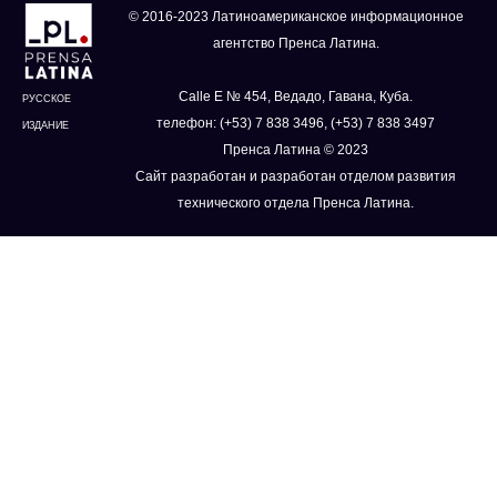
© 2016-2023 Латиноамериканское информационное
агентство Пренса Латина.
Calle E № 454, Ведадо, Гавана, Куба.
РУССКОЕ
телефон: (+53) 7 838 3496, (+53) 7 838 3497
ИЗДАНИЕ
Пренса Латина © 2023
Сайт разработан и разработан отделом развития
технического отдела Пренса Латина.