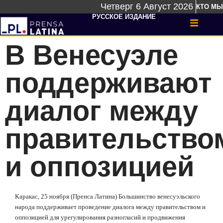
Четверг 6 Август 2026
КТО МЫ
РУССКОЕ ИЗДАНИЕ
В Венесуэле
поддерживают
диалог между
правительство
и оппозицией
Каракас, 25 ноября (Пренса Латина) Большинство венесуэльского
народа поддерживает проведение диалога между правительством и
оппозицией для урегулирования разногласий и продвижения