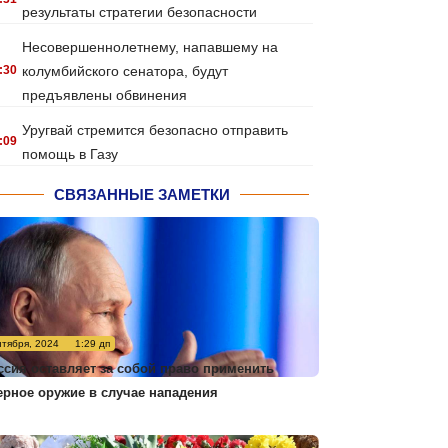
результаты стратегии безопасности
Несовершеннолетнему, напавшему на
:30
колумбийского сенатора, будут
предъявлены обвинения
Уругвай стремится безопасно отправить
:09
помощь в Газу
СВЯЗАННЫЕ ЗАМЕТКИ
нтября, 2024
1:29 дп
ссия оставляет за собой право применить
ерное оружие в случае нападения