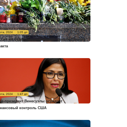
рта, 2024
1:05 дп
ссия не будет комментировать расследование
ракта
рта, 2024
1:47 дп
це-президент Венесуэлы осуждает
нансовый контроль США