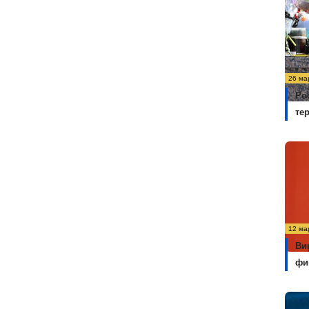
26 ма
Ро
те
12 ма
Ви
фи