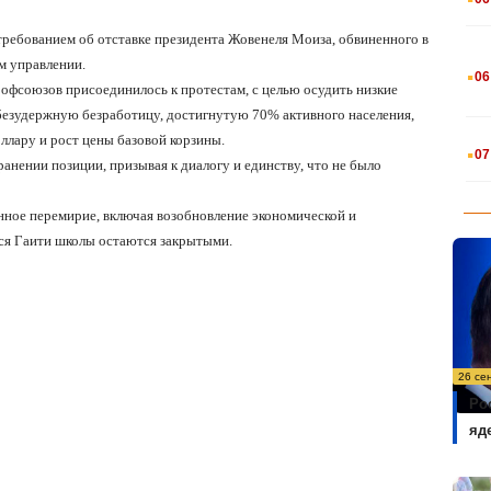
требованием об отставке президента Жовенеля Моиза, обвиненного в
.
м управлении.
06
офсоюзов присоединилось к протестам, с целью осудить низкие
 безудержную безработицу, достигнутую 70% активного населения,
.
лару и рост цены базовой корзины.
07
анении позиции, призывая к диалогу и единству, что не было
нное перемирие, включая возобновление экономической и
ся Гаити школы остаются закрытыми.
26 се
Ро
яд