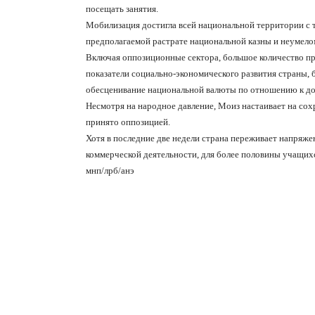
посещать занятия.
Мобилизация достигла всей национальной территории с 
предполагаемой растрате национальной казны и неумело
Включая оппозиционные сектора, большое количество пр
показатели социально-экономического развития страны,
обесценивание национальной валюты по отношению к дол
Несмотря на народное давление, Моиз настаивает на сохр
принято оппозицией.
Хотя в последние две недели страна переживает напряже
коммерческой деятельности, для более половины учащих
мнп/лрб/анэ