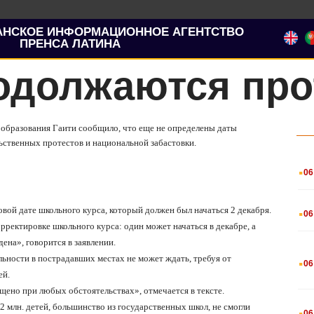
АНСКОЕ ИНФОРМАЦИОННОЕ АГЕНТСТВО
ПРЕНСА ЛАТИНА
родолжаются пр
 образования Гаити сообщило, что еще не определены даты
ьственных протестов и национальной забастовки.
.
06
.
ой дате школьного курса, который должен был начаться 2 декабря.
06
ректировке школьного курса: один может начаться в декабре, а
дена», говорится в заявлении.
.
ьности в пострадавших местах не может ждать, требуя от
06
ей.
щено при любых обстоятельствах», отмечается в тексте.
.
 2 млн. детей, большинство из государственных школ, не смогли
06