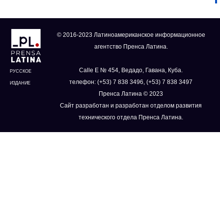
© 2016-2023 Латиноамериканское информационное
агентство Пренса Латина.
Calle E № 454, Ведадо, Гавана, Куба.
РУССКОЕ
телефон: (+53) 7 838 3496, (+53) 7 838 3497
ИЗДАНИЕ
Пренса Латина © 2023
Сайт разработан и разработан отделом развития
технического отдела Пренса Латина.