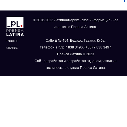
© 2016-2023 Латиноамериканское информационное
агентство Пренса Латина.
Calle E № 454, Ведадо, Гавана, Куба.
РУССКОЕ
телефон: (+53) 7 838 3496, (+53) 7 838 3497
ИЗДАНИЕ
Пренса Латина © 2023
Сайт разработан и разработан отделом развития
технического отдела Пренса Латина.