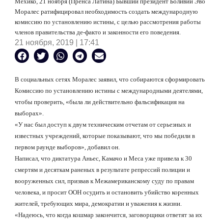
Мехико, 21 ноября (Пренса Латина) Бывший президент Боливии Эво
Моралес ратифицировал необходимость создать международную
комиссию по установлению истины, с целью рассмотрения работы
членов правительства де-факто и законности его поведения.
21 ноября, 2019 | 17:41
В социальных сетях Моралес заявил, что собираются сформировать
Комиссию по установлению истины с международными деятелями,
чтобы проверить, «была ли действительно фальсификация на
выборах».
«У нас был доступ к двум техническим отчетам от серьезных и
известных учреждений, которые показывают, что мы победили в
первом раунде выборов», добавил он.
Написал, что диктатура Аньес, Камачо и Меса уже привела к 30
смертям и десяткам раненых в результате репрессий полиции и
вооруженных сил, призвав к Межамериканскому суду по правам
человека, и просит ООН осудить и остановить убийство коренных
жителей, требующих мира, демократии и уважения к жизни.
«Надеюсь, что когда кошмар закончится, заговорщики ответят за их