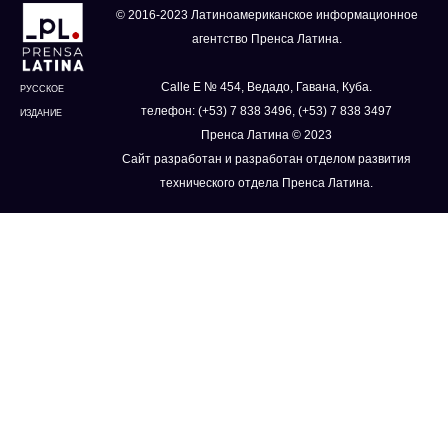
© 2016-2023 Латиноамериканское информационное
агентство Пренса Латина.
Calle E № 454, Ведадо, Гавана, Куба.
РУССКОЕ
телефон: (+53) 7 838 3496, (+53) 7 838 3497
ИЗДАНИЕ
Пренса Латина © 2023
Сайт разработан и разработан отделом развития
технического отдела Пренса Латина.