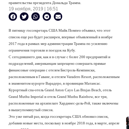
правительства президента Дональда Трампа.
19 ноября, 2019 | 16:51
В пятницу госсекретарь США Майк Помпео объявил, что этот
список еще раз будет расширен, впервые объявленный в ноябре
2017 года в рамках мер администрации Трампа по усилению
ограничения торговли и поездок на Кубу.
С сегодняшнего дня, как и в случае с более 200 предприятий и
подразделений, американцам запрещено совершать прямые
финансовые операции с отелем Бистроль-Кемпински,
расположенным в Гаване, и отелем
Varadero
Resort
, расположенным
в знаменитом курорте Варадеро, в провинции Матансас.
Курортный спа-отель
Grand
Aston
Cayo
Las
Brujas
Beach
, отель
Grand
Muthu
Imperial
и отель
Grand
Muthu
Rainbow
, все три,
расположенные на архипелаге Хардинес-дель-Рей, также включены
в вышеупомянутый список.
Это уже пятый раз, когда госсекретарь США обновил список,
добавив новые места, поскольку в ноябре 2018 года, в марте, апреле