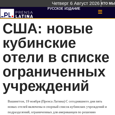
Четверг 6 Август 2026
КТО МЫ
РУССКОЕ ИЗДАНИЕ
США: новые
кубинские
отели в списке
ограниченных
учреждений
Вашингтон, 19 ноября (Пренса Латина) С сегодняшнего дня пять
новых отелей включены в спорный список кубинских учреждений и
подразделений, ограниченных для американцев по решению