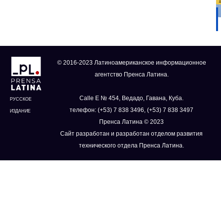
© 2016-2023 Латиноамериканское информационное
агентство Пренса Латина.
Calle E № 454, Ведадо, Гавана, Куба.
РУССКОЕ
телефон: (+53) 7 838 3496, (+53) 7 838 3497
ИЗДАНИЕ
Пренса Латина © 2023
Сайт разработан и разработан отделом развития
технического отдела Пренса Латина.