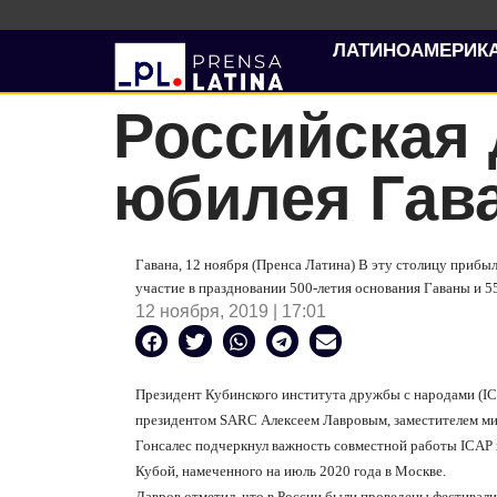
ЛАТИНОАМЕРИК
Российская 
юбилея Гав
Гавана, 12 ноября (Пренса Латина) В эту столицу прибы
участие в праздновании 500-летия основания Гаваны и 5
12 ноября, 2019 | 17:01
Президент Кубинского института дружбы с народами (
I
президентом
SARC
Алексеем Лавровым, заместителем ми
Гонсалес подчеркнул важность совместной работы
ICAP
Кубой, намеченного на июль 2020 года в Москве.
Лавров отметил, что в России были проведены фестивал