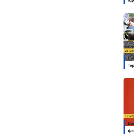
яд
26 ма
Ро
те
12 ма
Ви
фи