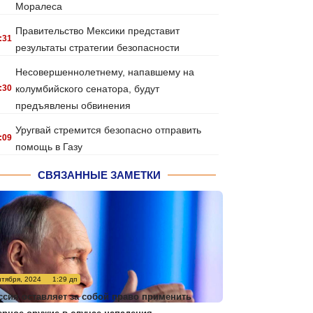
Моралеса
Правительство Мексики представит
:31
результаты стратегии безопасности
Несовершеннолетнему, напавшему на
:30
колумбийского сенатора, будут
предъявлены обвинения
Уругвай стремится безопасно отправить
:09
помощь в Газу
СВЯЗАННЫЕ ЗАМЕТКИ
нтября, 2024
1:29 дп
ссия оставляет за собой право применить