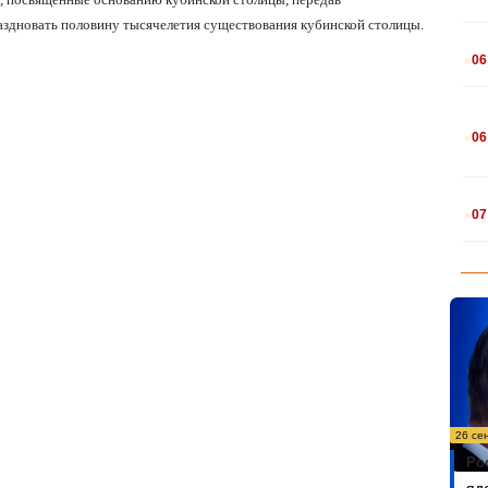
раздновать половину тысячелетия существования кубинской столицы.
.
06
.
06
.
07
26 се
Ро