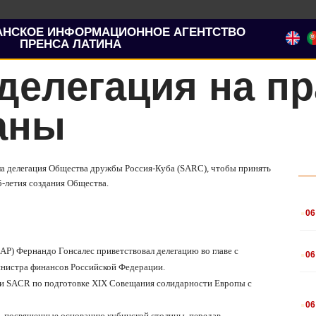
АНСКОЕ ИНФОРМАЦИОННОЕ АГЕНТСТВО
ПРЕНСА ЛАТИНА
делегация на п
аны
ла делегация Общества дружбы Россия-Куба (
SARC
), чтобы принять
5-летия создания Общества.
.
06
.
CAP
) Фернандо Гонсалес приветствовал делегацию во главе с
06
нистра финансов Российской Федерации.
и
SACR
по подготовке
XIX
Совещания солидарности Европы с
.
06
и, посвященные основанию кубинской столицы, передав