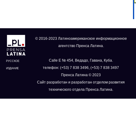
© 2016-2023 Латиноамериканское информационное
агентство Пренса Латина.
Calle E № 454, Ведадо, Гавана, Куба.
РУССКОЕ
телефон: (+53) 7 838 3496, (+53) 7 838 3497
ИЗДАНИЕ
Пренса Латина © 2023
Сайт разработан и разработан отделом развития
технического отдела Пренса Латина.