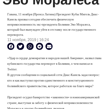
Гавана, 11 ноября (Пренса Латина) Президент Кубы Мигель Диас-
Канель призвал сегодня обеспечить физическую
неприкосновенность экс-президента Боливии Эво Моралеса,
который был вынужден уйти в отставку после государственного
переворота.
11 ноября, 2019 | 16:24
«
Удар в сердце демократии и народов нашей Америки
«, назвал г
лава
кубинского государства переворот в Боливии, о чем написал в
Twitter
.
В другом сообщении в социальной сети Диас-Канель задал вопрос:
кто и как выступил против единственного и конституционного
боливийского правительства, которое работало на благо мира?
Президент осудил банкротство
«
законности
«
в южноамериканской
стране, выступая за заботу о физической неприкосновенности
Моралеса и других боливийских лидеров.