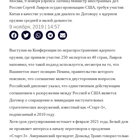
Москва, 9 ноября (Пренса Латина) Министр иностранных дел
России Сергей Лавров осудил провокацию США, требуя участия
Китая в качестве условия для диалога по Договору о ядерном
оружии средней и малой дальности.
9 ноября, 2019 | 14:57
Выступая на Конференции по нераспространению ядерного
оружия, где приняли участие 250 экспертов из 40 стран, Лавров
напомнил, что такой подход используется, несмотря на то, что
Вашингтон знает позицию Пекина, правительство которого
пояснило, что соглашение является двусторонним вопросом.
Российский дипломат указал, что единственным действующим
соглашением о разоружении между Россией и США является
Договор о сокращении и ликвидации наступательных
стратегических вооружений, известный как «Старт-3»,
подписанный в 2010 году.
Хотя срок урегулирования истекает в феврале 2021 года, Белый дом
не проявляет интереса к началу переговоров о продлении
«Старт-3». Американский президент Дональд Трамп говорил только