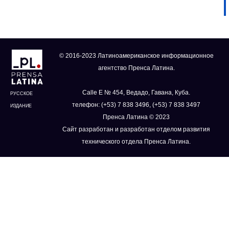
© 2016-2023 Латиноамериканское информационное
агентство Пренса Латина.
Calle E № 454, Ведадо, Гавана, Куба.
РУССКОЕ
телефон: (+53) 7 838 3496, (+53) 7 838 3497
ИЗДАНИЕ
Пренса Латина © 2023
Сайт разработан и разработан отделом развития
технического отдела Пренса Латина.