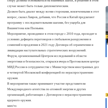
спору должны основываться на взаимных шагах, и решение в этом
случае может быть только дипломатическим.
Должен быть диалог между всеми сторонами, вовлеченными в этот
вопрос, сказал Лавров, добавив, что Россия и Китай предлагают
программу с последовательными шагами, без ущерба для
Вашингтона или Пхеньяна.
Мероприятие, проводимое в этом городе с 2010 года, проходит в
условиях дефицита переговоров о глобальном разоружении и
сомнений в продлении в 2021 году Договора об ограничении и
ликвидации наступательных стратегических вооружений.
Форум, организованный Центром исследований в области
энергетики и безопасности, открылся вчера в Протокольном центре
МИД России в сотрудничестве с Министерством иностранных дел
и четвертой Московской конференцией по нераспространению
оружия.
В мероприятии также принимают участие представители
Международного агентства по атомной энергии и других
организаций, работающих с Договором о нераспространении
ядерного оружия.
мнп/то