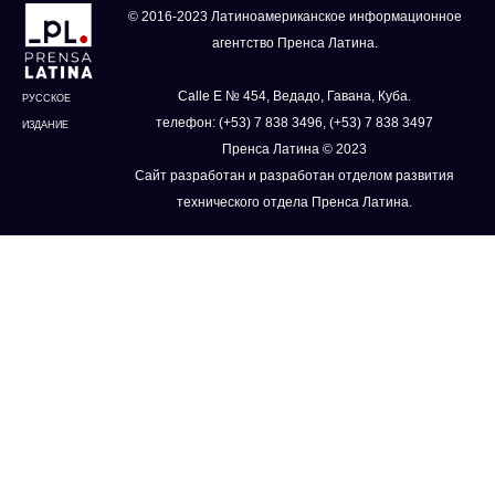
© 2016-2023 Латиноамериканское информационное
агентство Пренса Латина.
Calle E № 454, Ведадо, Гавана, Куба.
РУССКОЕ
телефон: (+53) 7 838 3496, (+53) 7 838 3497
ИЗДАНИЕ
Пренса Латина © 2023
Сайт разработан и разработан отделом развития
технического отдела Пренса Латина.