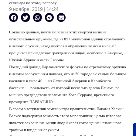
семинара по этому вопросу.
9 ноября, 2019 | 14:24
Согласно данным, почти половина этих смертей вызвана
огнестрельным оружием, где из 857 миллионов единиц стрелкового
и легкого оружия, находящегося в обращении во всем мире, 85
процентов принадлежат гражданским лицам, особенно в Америке,
Южной Африке и части Европы.
Последний доклад Парламентского форума по стрелковому оружию
и легким вооружениям показал, что из 50 городов с самым большим
насилием в мире 40 — из Латинской Америки и Карибского
бассейна — реальность, от которой несколько далека Панама, по
мнению председателя парламента Хосе Серрано, временного
президента ПАРЛАТИНО.
В своем выступлении замминистра правительства
Панамы Хоакин
Васкес подчеркнул важность этого мероприятия, целью которого
является сохранение жизни людей через сокращение незаконного
трафика и владения оружием.