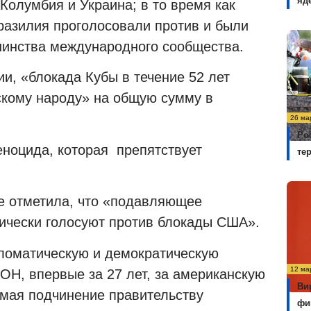
яд
Колумбия и Украина; в то время как
разилия проголосовали против и были
шинства международного сообщества.
и, «блокада Кубы в течение 52 лет
скому народу» на общую сумму в
26 ма
Ро
еноцида, которая
препятствует
те
е отметила, что «подавляющее
ически голосуют против блокады США».
ломатическую и демократическую
12 ма
ОН, впервые за 27 лет, за американскую
Ви
имая подчинение правительству
фи