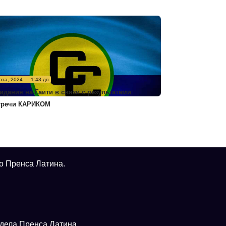
рта, 2024
1:43 дп
идания на Гаити в связи с результатами
тречи КАРИКОМ
о Пренса Латина.
тдела Пренса Латина.