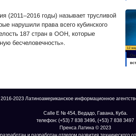
ия (2011–2016 годы) называет трусливой
рые нарушили права всего кубинского
елость 187 стран в ООН, которые
дную бесчеловечность».
12 ма
Ож
вс
 2016-2023 Латиноамериканское информационное агентств
Calle E № 454, Ведадо, Гавана, Куба.
телефон: (+53) 7 838 3496, (+53) 7 838 3497
Пренса Латина © 2023
разработан и разработан отделом развития технического о