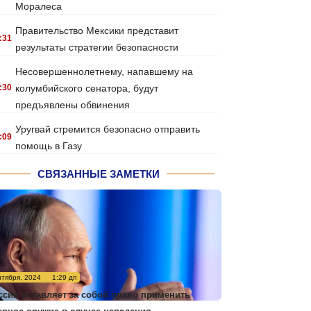
Моралеса
Правительство Мексики представит
:31
результаты стратегии безопасности
Несовершеннолетнему, напавшему на
:30
колумбийского сенатора, будут
предъявлены обвинения
Уругвай стремится безопасно отправить
:09
помощь в Газу
СВЯЗАННЫЕ ЗАМЕТКИ
нтября, 2024
1:29 дп
ссия оставляет за собой право применить