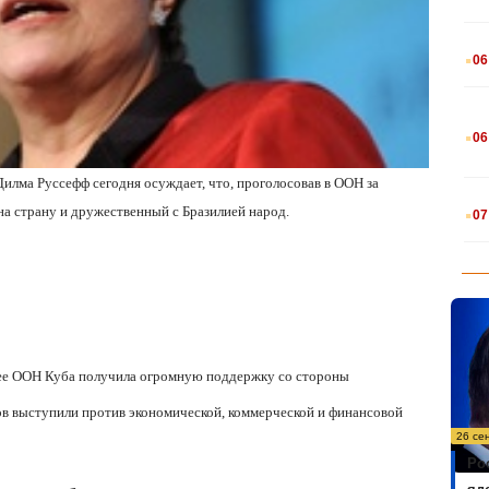
.
06
.
06
Дилма Руссефф сегодня осуждает, что, проголосовав в ООН за
.
на страну и дружественный с Бразилией народ.
07
лее ООН Куба получила огромную поддержку со стороны
ов выступили против экономической, коммерческой и финансовой
26 се
Ро