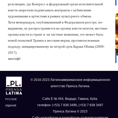
резолюцию, где Конгресс и федеральный орган исполнительной
власти запретили подписывать контракты с кубинскими
художниками и артистами в рамках культурного обмена.
Хотя меморандум, опубликованный в Федеральном реестре, по-
видимому, не распространяется на органы власти штатов, местные
органы власти в стране и
на частные компании, это может быть
новой попыткой Трампа к жестким мерам, противоположным
подходу, инициированному во второй срок Барака Обамы (2009-
2017).
мнп
/
ифб
© 2016-2023 Латиноамериканское информационное
агентство Пренса Латина.
Calle E № 454, Ведадо, Гавана, Куба.
РУССКОЕ
телефон: (+53) 7 838 3496, (+53) 7 838 3497
ИЗДАНИЕ
Пренса Латина © 2023
Сайт разработан и разработан отделом развития