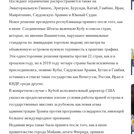
Последнее ограничение распространяется также на
Экваториальную Гвинею, Эритрею, Бурунди, Китай, Гамбию, Иран,
Мавританию, Саудовскую Аравию и Южный Судан.
Новое решение президента-республиканца принято после того, как
в июне
Соединенные Штаты включили Кубу в список стран,
которые, по мнению Вашингтона, нарушают минимальные
стандарты по ликвидации торговли людьми, несмотря на
объявленную островом нулевую терпимость к практике трафика.
Эти односторонние решения приняты против 22 стран, как и в
прошлом году, но в 2019 году четыре страны были исключены и
присоединились, помимо Кубы, Саудовская Аравия, Бутан и Гамбия,
оставаясь в списке такие государства как Венесуэла, Россия, Иран и
КНДР, среди других.
В конкретном случае с Кубой исполнительный директор США
указал на предполагаемые плохие условия работы врачей острова в
государственных миссиях за рубежом, как новая атака
администрации Трампа против программы солидарности, имеющей
большое международное признание.
Недавняя мера также была принята после того, как в июне
правительство города Майами, штата Флорида, приняло