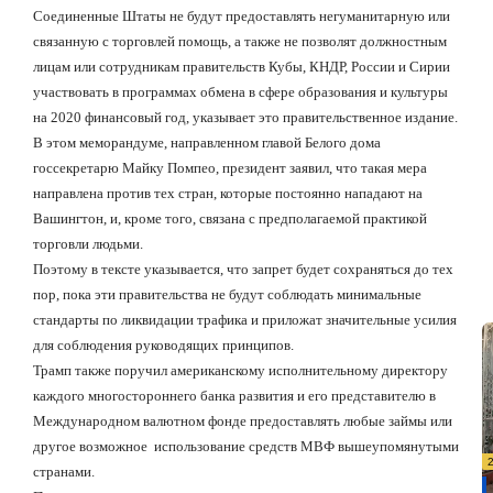
Соединенные Штаты не будут предоставлять негуманитарную или
связанную с торговлей помощь, а также не позволят должностным
лицам или сотрудникам правительств Кубы, КНДР, России и Сирии
участвовать в программах обмена в сфере образования и культуры
на 2020 финансовый год, указывает это правительственное издание.
В этом меморандуме, направленном главой Белого дома
госсекретарю Майку Помпео, президент заявил, что такая мера
направлена против тех стран, которые постоянно нападают на
Вашингтон, и, кроме того, связана с предполагаемой практикой
торговли людьми.
Поэтому в тексте указывается, что запрет будет сохраняться до тех
пор, пока эти правительства не будут соблюдать минимальные
стандарты по ликвидации трафика и приложат значительные усилия
для соблюдения руководящих принципов.
Трамп также поручил американскому исполнительному директору
каждого многостороннего банка развития и его представителю в
Международном валютном фонде предоставлять любые займы или
другое возможное
использование средств МВФ вышеупомянутыми
странами.