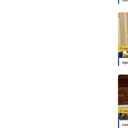
со
23 ма
Па
пр
22 ма
Ку
со