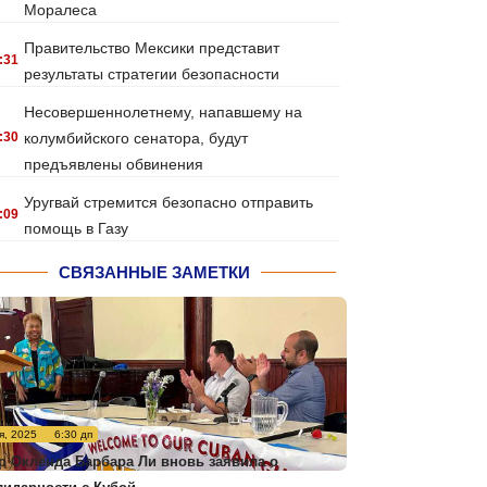
Моралеса
Правительство Мексики представит
:31
результаты стратегии безопасности
Несовершеннолетнему, напавшему на
:30
колумбийского сенатора, будут
предъявлены обвинения
Уругвай стремится безопасно отправить
:09
помощь в Газу
СВЯЗАННЫЕ ЗАМЕТКИ
я, 2025
6:30 дп
р Окленда Барбара Ли вновь заявила о