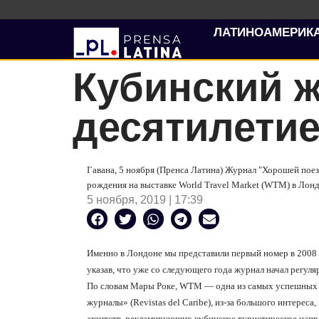
ЛАТИНОАМЕРИК
Кубинский ж
десятилетие
Гавана, 5 ноября (Пренса Латина) Журнал "Хорошей поезд
рождения на выставке World Travel Market (WTM) в Лонд
5 ноября, 2019 | 17:39
Именно в Лондоне мы представили первый номер в 2008 
указав, что уже со следующего года журнал начал регул
По словам Мары Роке, WTM — одна из самых успешных в
журналы» (Revistas del Caribe), из-за большого интерес
агентств, рекламирующих кубинское туристическое напр