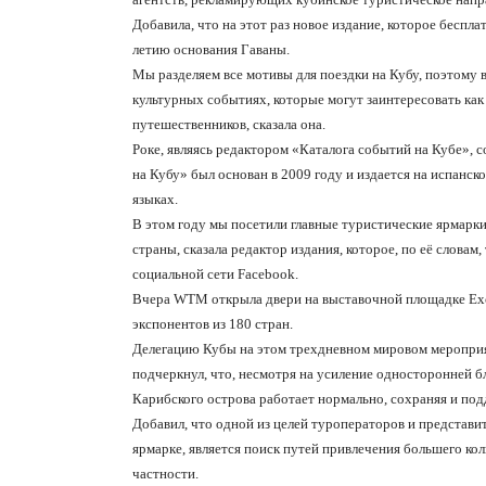
Добавила, что на этот раз новое издание, которое беспл
летию основания Гаваны.
Мы разделяем все мотивы для поездки на Кубу, поэтому
культурных событиях, которые могут заинтересовать как
путешественников, сказала она.
Роке, являясь редактором «Каталога событий на Кубе», с
на Кубу» был основан в 2009 году и издается на испанск
языках.
В этом году мы посетили главные туристические ярмарк
страны, сказала редактор издания, которое, по её словам
социальной сети Facebook.
Вчера WTM открыла двери на выставочной площадке Exce
экспонентов из 180 стран.
Делегацию Кубы на этом трехдневном мировом мероприя
подчеркнул, что, несмотря на усиление односторонней 
Карибского острова работает нормально, сохраняя и под
Добавил, что одной из целей туроператоров и представ
ярмарке, является поиск путей привлечения большего кол
частности.