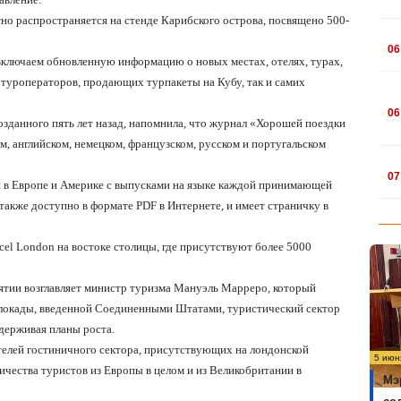
атно распространяется на стенде Карибского острова, посвящено 500-
.
06
 включаем обновленную информацию о новых местах, отелях, турах,
 туроператоров, продающих турпакеты на Кубу, так и самих
.
06
озданного пять лет назад, напомнила, что журнал «Хорошей поездки
ом, английском, немецком, французском, русском и португальском
.
07
и в Европе и Америке с выпусками на языке каждой принимающей
, также доступно в формате PDF в Интернете, и имеет страничку в
l London на востоке столицы, где присутствуют более 5000
тии возглавляет министр туризма Мануэль Марреро, который
блокады, введенной Соединенными Штатами, туристический сектор
держивая планы роста.
ителей гостиничного сектора, присутствующих на лондонской
5 июн
ичества туристов из Европы в целом и из Великобритании в
Мэ