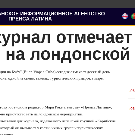
АНСКОЕ ИНФОРМАЦИОННОЕ АГЕНТСТВО
ПРЕНСА ЛАТИНА
урнал отмечает
 на лондонской
ки на Кубу" (Buen Viaje a Cuba) сегодня отмечает десятый день
оне, одной из самых важных туристических ярмарок в мире.
.
06
.
году, объяснила редактор Мара Роке агентству «Пренса Латина»,
06
ярно присутствовать на лондонском мероприятии.
ыставок для журнала, издаваемого испанской группой «Карибские
.
а, который он вызывает у гостиничных групп и туристических
06
авление.