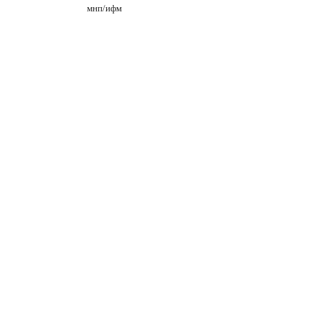
мнп
/
ифм