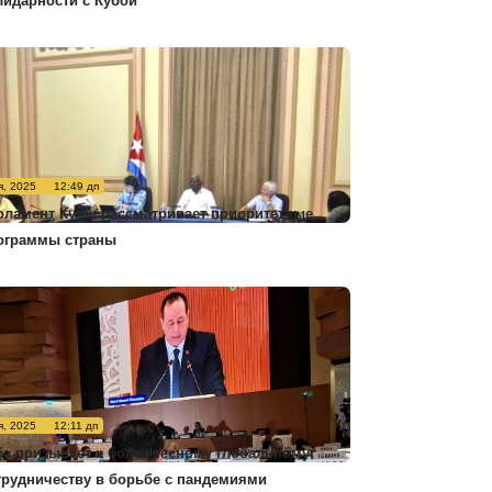
лидарности с Кубой
я, 2025
12:49 дп
рламент Кубы рассматривает приоритетные
ограммы страны
я, 2025
12:11 дп
ба призывает к более тесному глобальному
трудничеству в борьбе с пандемиями