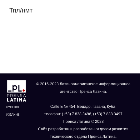
Тпл/нмт
© 2016-2023 Латиноамериканское информационное
агентство Пренса Латина.
Calle E № 454, Ведадо, Гавана, Куба.
РУССКОЕ
телефон: (+53) 7 838 3496, (+53) 7 838 3497
ИЗДАНИЕ
Пренса Латина © 2023
Сайт разработан и разработан отделом развития
технического отдела Пренса Латина.