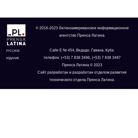
© 2016-2023 Латиноамериканское информационное
агентство Пренса Латина.
Calle E № 454, Ведадо, Гавана, Куба.
РУССКОЕ
телефон: (+53) 7 838 3496, (+53) 7 838 3497
ИЗДАНИЕ
Пренса Латина © 2023
Сайт разработан и разработан отделом развития
технического отдела Пренса Латина.