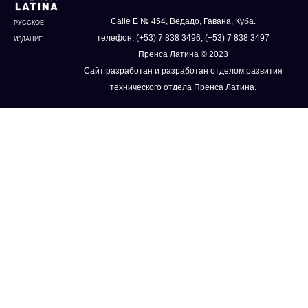
Calle E № 454, Ведадо, Гавана, Куба.
РУССКОЕ
телефон: (+53) 7 838 3496, (+53) 7 838 3497
ИЗДАНИЕ
Пренса Латина © 2023
Сайт разработан и разработан отделом развития
технического отдела Пренса Латина.