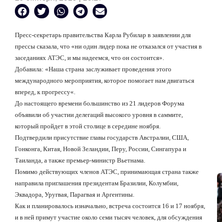
Пресс-секретарь правительства Карла Рубилар в заявлении для
прессы сказала, что «ни один лидер пока не отказался от участия в
заседаниях АТЭС, и мы надеемся, что он состоится».
Добавила: «Наша страна заслуживает проведения этого
международного мероприятия, которое помогает нам двигаться
вперед, к прогрессу
«.
До настоящего времени большинство из 21 лидеров Форума
объявили об участии делегаций высокого уровня в саммите,
который пройдет в этой столице в середине ноября.
Подтвердили присутствие главы государств Австралии, США,
Гонконга, Китая, Новой Зеландии, Перу, России, Сингапура и
Таиланда, а также премьер-министр Вьетнама.
Помимо действующих членов АТЭС, принимающая страна также
направила приглашения президентам Бразилии, Колумбии,
Эквадора, Уругвая, Парагвая и Аргентины.
Как и планировалось изначально, встреча состоится 16 и 17 ноября,
и в ней примут участие около семи тысяч человек, для обсуждения