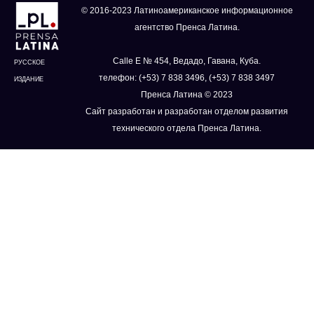
© 2016-2023 Латиноамериканское информационное
агентство Пренса Латина.
Calle E № 454, Ведадо, Гавана, Куба.
РУССКОЕ
телефон: (+53) 7 838 3496, (+53) 7 838 3497
ИЗДАНИЕ
Пренса Латина © 2023
Сайт разработан и разработан отделом развития
технического отдела Пренса Латина.