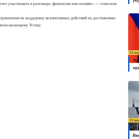
ук
очет участвовать в разговоре, физически или онлайн», — отметили
направленная на поддержку коллективных действий по достижению
новополагающему Уставу.
23 ма
Ни
пр
23 ма
Ме
Ве