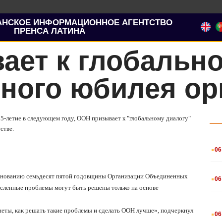
АНСКОЕ ИНФОРМАЦИОННОЕ АГЕНТСТВО
ПРЕНСА ЛАТИНА
ает к глобально
пного юбилея ор
5-летие в следующем году, ООН призывает к "глобальному диалогу"
стве.
.
06
.
азднованию семьдесят пятой годовщины Организации Объединенных
06
сленные проблемы могут быть решены только на основе
.
еты, как решать такие проблемы и сделать ООН лучше», подчеркнул
06