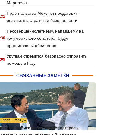
Моралеса
Правительство Мексики представит
:31
результаты стратегии безопасности
Несовершеннолетнему, напавшему на
:30
колумбийского сенатора, будут
предъявлены обвинения
Уругвай стремится безопасно отправить
:09
помощь в Газу
СВЯЗАННЫЕ ЗАМЕТКИ
я, 2025
7:08 дп
есса Коста-Рики подчеркивает интерес к