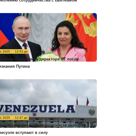
реплению сотрудничества с Вьетнамом
я, 2025
12:53 дп
карагуа поздравила директора RT после
изнания Путина
я, 2025
12:47 дп
ры по обеспечению безопасности выборов в
несуэле вступают в силу