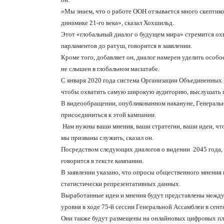
«Мы знаем, что о работе ООН отзывается много скепти
динамике 21-го века», сказал Хохшильд.
Этот «глобальный диалог о будущем мира» стремится охва
парламентов до ратуш, говорится в заявлении.
Кроме того, добавляет он, диалог намерен уделить особо
не слышен в глобальном масштабе.
С января 2020 года система Организации Объединенных Н
чтобы охватить самую широкую аудиторию, выслушать пр
В видеообращении, опубликованном накануне, Генераль
присоединиться к этой кампании.
Нам нужны ваши мнения, ваши стратегии, ваши идеи, чт
мы призваны служить, сказал он.
Посредством следующих диалогов о видении
2045 года,
говорится в тексте кампании.
В заявлении указано, что опросы общественного мнения 
статистически репрезентативных данных.
Выработанные идеи и мнения будут представлены межд
уровня в ходе 75-й сессии Генеральной Ассамблеи в сент
Они также будут размещены на онлайновых цифровых п