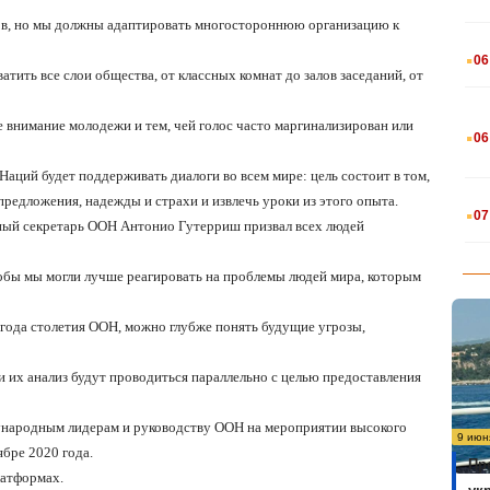
ков, но мы должны адаптировать многостороннюю организацию к
.
06
тить все слои общества, от классных комнат до залов заседаний, от
.
е внимание молодежи и тем, чей голос часто маргинализирован или
06
аций будет поддерживать диалоги во всем мире: цель состоит в том,
.
едложения, надежды и страхи и извлечь уроки из этого опыта.
07
ный секретарь ООН Антонио Гутерриш призвал всех людей
обы мы могли лучше реагировать на проблемы людей мира, которым
 года столетия ООН, можно глубже понять будущие угрозы,
и их анализ будут проводиться параллельно с целью предоставления
ународным лидерам и руководству ООН на мероприятии высокого
9 июн
ябре 2020 года.
Пр
латформах.