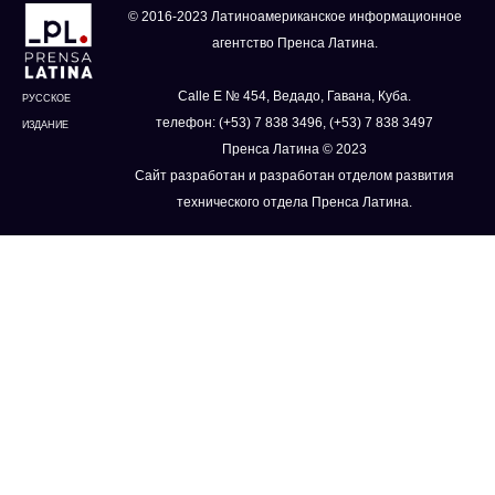
© 2016-2023 Латиноамериканское информационное
агентство Пренса Латина.
Calle E № 454, Ведадо, Гавана, Куба.
РУССКОЕ
телефон: (+53) 7 838 3496, (+53) 7 838 3497
ИЗДАНИЕ
Пренса Латина © 2023
Сайт разработан и разработан отделом развития
технического отдела Пренса Латина.