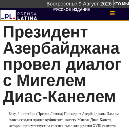
Воскресенье 9 Август 2026
КТО МЫ
РУССКОЕ ИЗДАНИЕ
Президент
Азербайджана
провел диалог
с Мигелем
Диас-Канелем
Баку, 24 октября (Пренса Латина) Президент Азербайджана Ильхам
Алиев сегодня принял кубинского коллегу Мигеля Диас-Канеля,
который присутствует на сессиях высокого уровня
XVIII
саммита