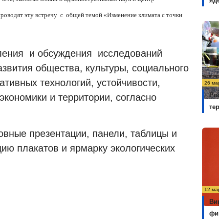
яд
проводят эту встречу
с
общей темой «Изменение климата с точки
ления
и обсуждения
исследований
звития общества, культуры, социального
нативных технологий, устойчивости,
26 ма
Ро
экономики и территории, согласно
те
овные презентации, панели, таблицы и
цию плакатов и ярмарку экологических
12 ма
Ви
фи