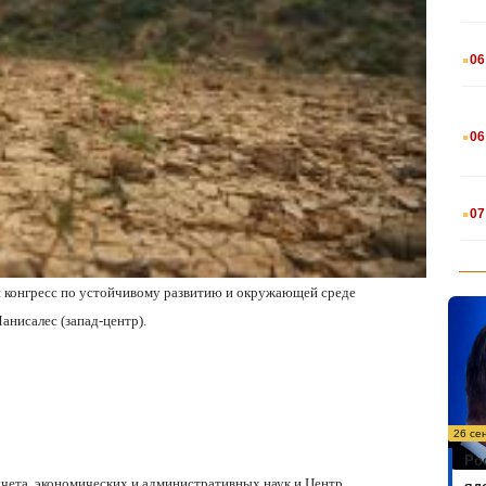
.
06
.
06
.
07
й конгресс по устойчивому развитию и окружающей среде
анисалес (запад-центр).
26 се
Ро
учета, экономических и административных наук и Центр