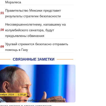
Моралеса
Правительство Мексики представит
:31
результаты стратегии безопасности
Несовершеннолетнему, напавшему на
:30
колумбийского сенатора, будут
предъявлены обвинения
Уругвай стремится безопасно отправить
:09
помощь в Газу
СВЯЗАННЫЕ ЗАМЕТКИ
нтября, 2024
1:29 дп
ссия оставляет за собой право применить